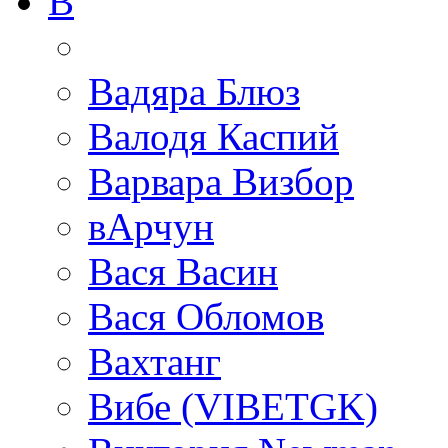
В
Вадяра Блюз
Валодя Каспий
Варвара Визбор
вАрчун
Вася Васин
Вася Обломов
Вахтанг
Вибе (VIBETGK)