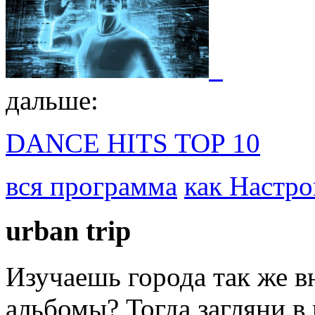
дальше:
DANCE HITS TOP 10
вся программа
как Настро
urban
trip
Изучаешь города так же 
альбомы? Тогда загляни 