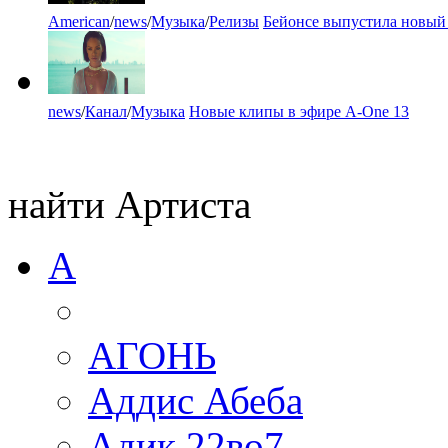
American
/
news
/
Музыка
/
Релизы
Бейонсе выпустила новый
news
/
Канал
/
Музыка
Новые клипы в эфире A-One 13
найти Артиста
А
АГОНЬ
Аддис Абеба
Адик 22во7