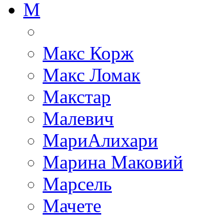
М
Макс Корж
Макс Ломак
Макстар
Малевич
МариАлихари
Марина Маковий
Марсель
Мачете