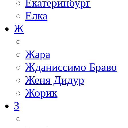
Екатеринбург
Елка
Ж
Жара
Жданиссимо Браво
Женя Дидур
Жорик
З