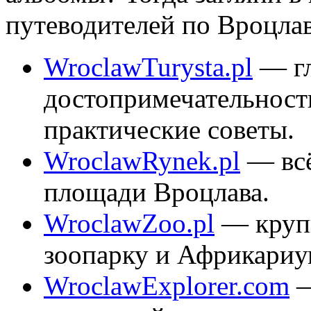
путеводителей по Вроцлав
WroclawTurysta.pl
— г
достопримечательност
практические советы.
WroclawRynek.pl
— всё
площади Вроцлава.
WroclawZoo.pl
— круп
зоопарку и Африкариу
WroclawExplorer.com
—