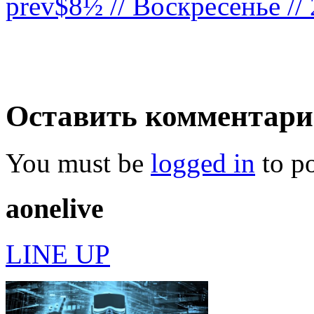
prev
$8½ // Воскресенье //
Оставить комментар
You must be
logged in
to p
a
one
live
LINE UP