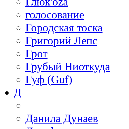
Глюк'oza
голосование
Городская тоска
Григорий Лепс
Грот
Грубый Ниоткуда
Гуф (Guf)
Д
Данила Дунаев