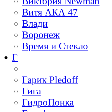
Виктория Newman
Витя АКА 47
Влади
Воронеж
Время и Стекло
Г
Гарик Pledoff
Гига
ГидроПонка