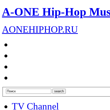
A-ONE Hip-Hop Mus
A
ONE
HIPHOP
.RU
TV Channel