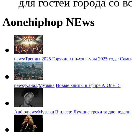
для гостей города со в
A
one
hiphop NEws
news
/
Тренды 2025
Горячие хип-хоп туры 2025 года: Сам
news
/
Канал
/
Музыка
Новые клипы в эфире A-One 15
Audio
/
news
/
Музыка
В плеер: Лучшие треки за две недели