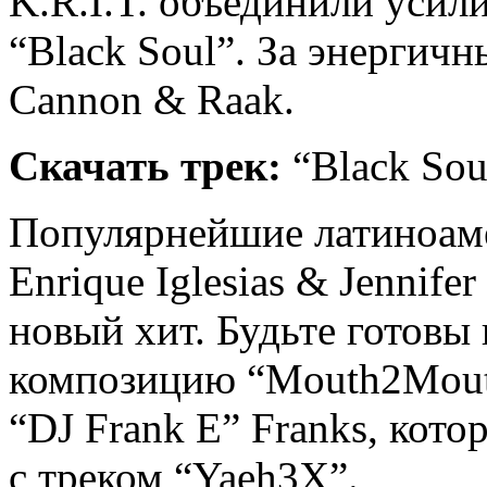
K.R.I.T. объединили усили
“Black Soul”. За энергич
Cannon & Raak.
Скачать трек:
“Black Sou
Популярнейшие латиноам
Enrique Iglesias & Jennif
новый хит. Будьте готовы
композицию “Mouth2Mouth
“DJ Frank E” Franks, кот
с треком “Yaeh3X”.