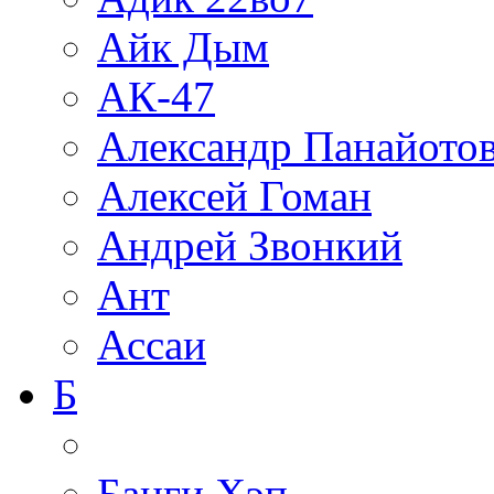
Айк Дым
АК-47
Александр Панайото
Алексей Гоман
Андрей Звонкий
Ант
Ассаи
Б
Банги Хэп