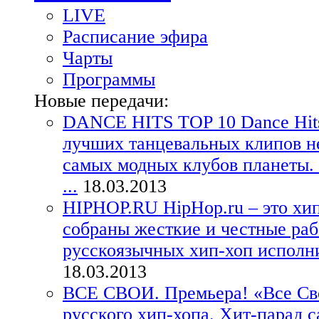
LIVE
Расписание эфира
Чарты
Программы
Новые передачи:
DANCE HITS TOP 10
Dance Hit
лучших танцевальных клипов н
самых модных клубов планеты. 
...
18.03.2013
HIPHOP.RU
HipHop.ru – это хи
собраны жесткие и честные ра
русскоязычных хип-хоп исполнит
18.03.2013
ВСЕ СВОИ. Премьера!
«Все Св
русского хип-хопа. Хит-парад 