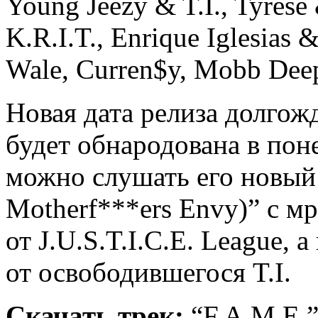
Young Jeezy & T.I., Tyrese
K.R.I.T., Enrique Iglesias 
Wale, Curren$y, Mobb Dee
Новая дата релиза долгож
будет обнародована в пон
можно слушать его новый 
Motherf***ers Envy)” с 
от J.U.S.T.I.C.E. League, 
от освободившегося T.I.
Скачать трек:
“F.A.M.E.