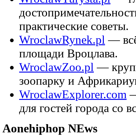
достопримечательност
практические советы.
WroclawRynek.pl
— всё
площади Вроцлава.
WroclawZoo.pl
— круп
зоопарку и Африкариу
WroclawExplorer.com
—
для гостей города со в
A
one
hiphop NEws