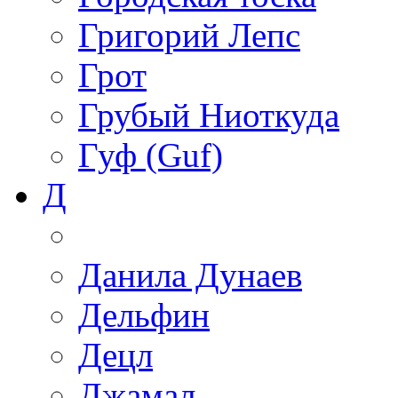
Григорий Лепс
Грот
Грубый Ниоткуда
Гуф (Guf)
Д
Данила Дунаев
Дельфин
Децл
Джамал