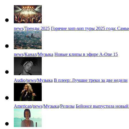
news
/
Тренды 2025
Горячие хип-хоп туры 2025 года: Сам
news
/
Канал
/
Музыка
Новые клипы в эфире A-One 15
Audio
/
news
/
Музыка
В плеер: Лучшие треки за две недели
American
/
news
/
Музыка
/
Релизы
Бейонсе выпустила новый