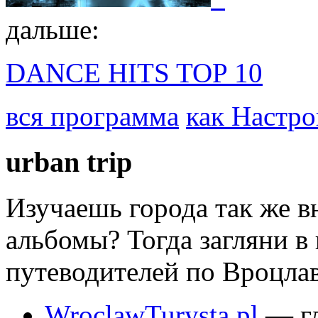
дальше:
DANCE HITS TOP 10
вся программа
как Настро
urban
trip
Изучаешь города так же 
альбомы? Тогда загляни 
путеводителей по Вроцлав
WroclawTurysta.pl
— г