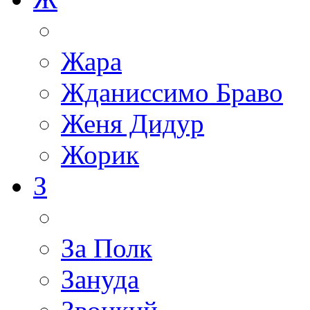
Жара
Жданиссимо Браво
Женя Дидур
Жорик
З
За Полк
Зануда