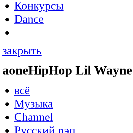
Конкурсы
Dance
закрыть
a
one
HipHop Lil Wayne
всё
Музыка
Channel
Русский рэп