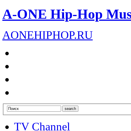
A-ONE Hip-Hop Mus
A
ONE
HIPHOP
.RU
TV Channel