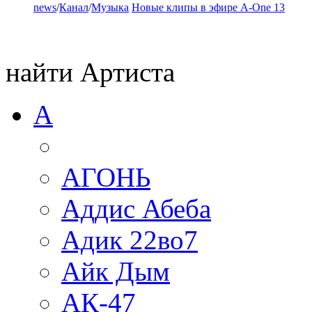
news
/
Канал
/
Музыка
Новые клипы в эфире A-One 13
найти Артиста
А
АГОНЬ
Аддис Абеба
Адик 22во7
Айк Дым
АК-47