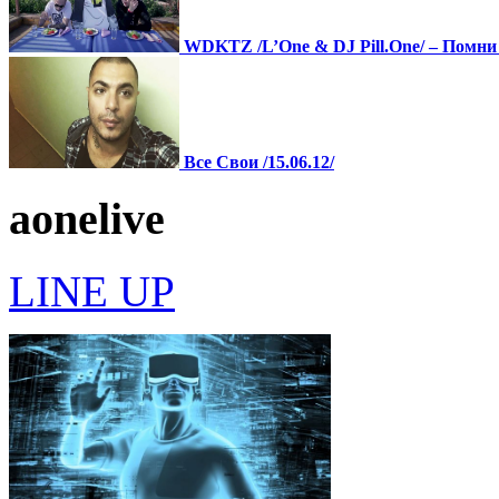
WDKTZ /L’One & DJ Pill.One/ – Помни
Все Свои /15.06.12/
a
one
live
LINE UP