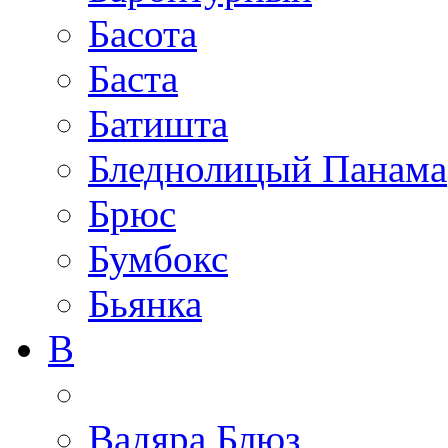
Басота
Баста
Батишта
Бледнолицый Панама
Брюс
Бумбокс
Бьянка
В
Вадяра Блюз