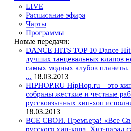
LIVE
Расписание эфира
Чарты
Программы
Новые передачи:
DANCE HITS TOP 10
Dance Hit
лучших танцевальных клипов н
самых модных клубов планеты. 
...
18.03.2013
HIPHOP.RU
HipHop.ru – это хи
собраны жесткие и честные ра
русскоязычных хип-хоп исполнит
18.03.2013
ВСЕ СВОИ. Премьера!
«Все Св
русского хип-хопа. Хит-парад 