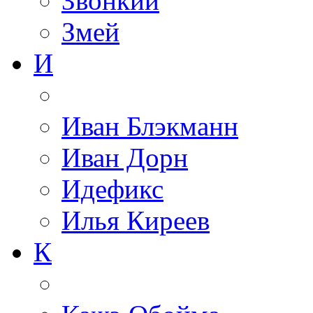
Звонкий
Змей
И
Иван Блэкманн
Иван Дорн
Идефикс
Илья Киреев
К