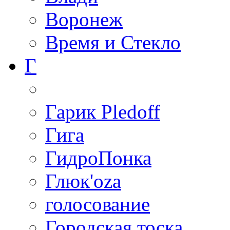
Воронеж
Время и Стекло
Г
Гарик Pledoff
Гига
ГидроПонка
Глюк'oza
голосование
Городская тоска