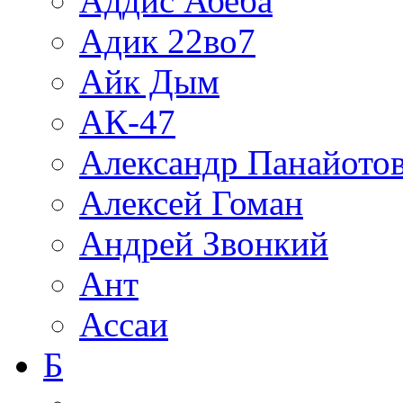
Аддис Абеба
Адик 22во7
Айк Дым
АК-47
Александр Панайото
Алексей Гоман
Андрей Звонкий
Ант
Ассаи
Б