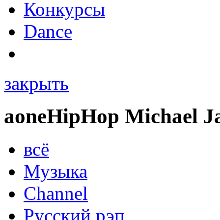
Конкурсы
Dance
закрыть
a
one
HipHop Michael J
всё
Музыка
Channel
Русский рэп