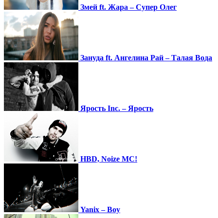
Змей ft. Жара – Супер Олег
Зануда ft. Ангелина Рай – Талая Вода
Ярость Inc. – Ярость
HBD, Noize MC!
Yanix – Boy