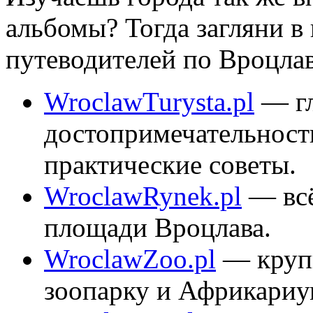
альбомы? Тогда загляни 
путеводителей по Вроцлав
WroclawTurysta.pl
— г
достопримечательност
практические советы.
WroclawRynek.pl
— всё
площади Вроцлава.
WroclawZoo.pl
— круп
зоопарку и Африкариу