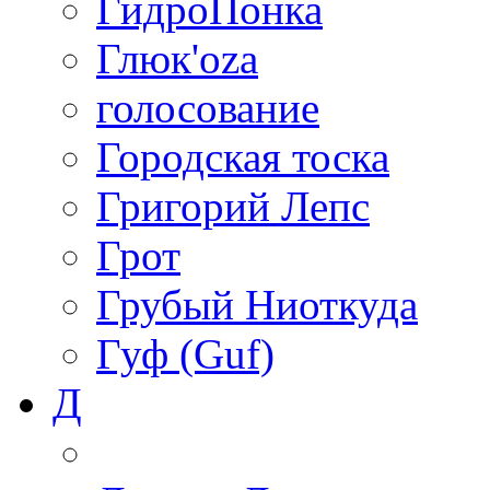
ГидроПонка
Глюк'oza
голосование
Городская тоска
Григорий Лепс
Грот
Грубый Ниоткуда
Гуф (Guf)
Д