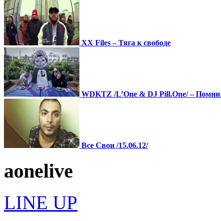
XX Files – Тяга к свободе
WDKTZ /L’One & DJ Pill.One/ – Помни
Все Свои /15.06.12/
a
one
live
LINE UP