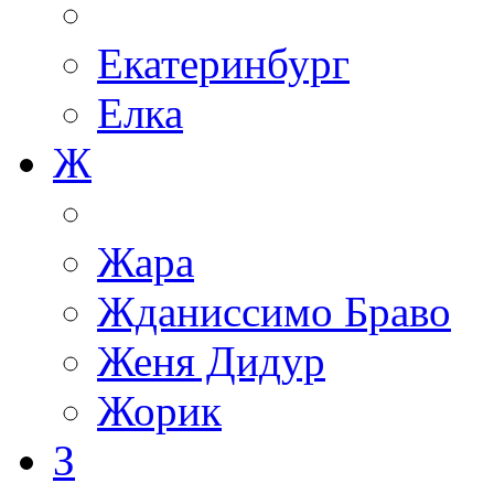
Екатеринбург
Елка
Ж
Жара
Жданиссимо Браво
Женя Дидур
Жорик
З