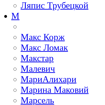
Ляпис Трубецкой
М
Макс Корж
Макс Ломак
Макстар
Малевич
МариАлихари
Марина Маковий
Марсель