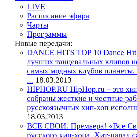
LIVE
Расписание эфира
Чарты
Программы
Новые передачи:
DANCE HITS TOP 10
Dance Hit
лучших танцевальных клипов н
самых модных клубов планеты. 
...
18.03.2013
HIPHOP.RU
HipHop.ru – это хи
собраны жесткие и честные ра
русскоязычных хип-хоп исполнит
18.03.2013
ВСЕ СВОИ. Премьера!
«Все Св
русского хип-хопа. Хит-парад 