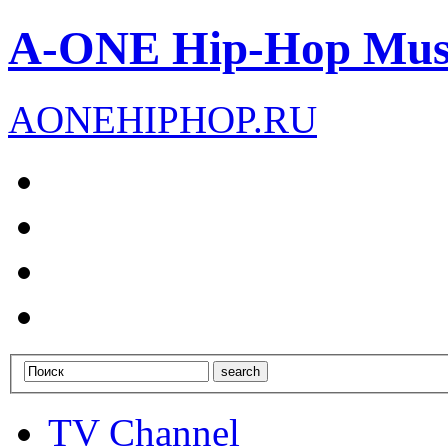
A-ONE Hip-Hop Mus
A
ONE
HIPHOP
.RU
TV Channel