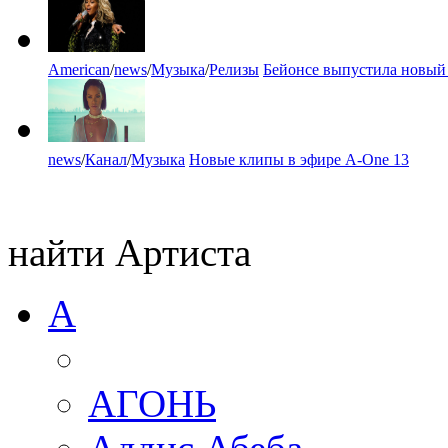
American
/
news
/
Музыка
/
Релизы
Бейонсе выпустила новый
news
/
Канал
/
Музыка
Новые клипы в эфире A-One 13
найти Артиста
А
АГОНЬ