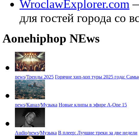
WroclawExplorer.com
—
для гостей города со в
A
one
hiphop NEws
news
/
Тренды 2025
Горячие хип-хоп туры 2025 года: Сам
news
/
Канал
/
Музыка
Новые клипы в эфире A-One 15
Audio
/
news
/
Музыка
В плеер: Лучшие треки за две недели