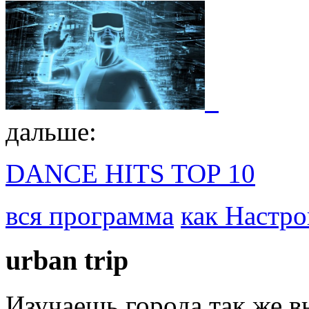
дальше:
DANCE HITS TOP 10
вся программа
как Настро
urban
trip
Изучаешь города так же 