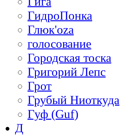
Гига
ГидроПонка
Глюк'oza
голосование
Городская тоска
Григорий Лепс
Грот
Грубый Ниоткуда
Гуф (Guf)
Д