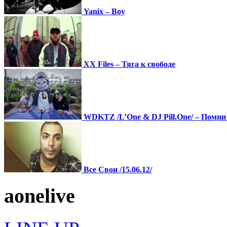
Yanix – Boy
XX Files – Тяга к свободе
WDKTZ /L’One & DJ Pill.One/ – Помни
Все Свои /15.06.12/
a
one
live