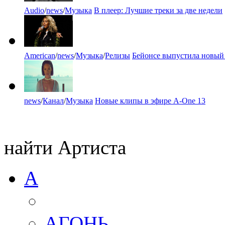
Audio
/
news
/
Музыка
В плеер: Лучшие треки за две недели
American
/
news
/
Музыка
/
Релизы
Бейонсе выпустила новый
news
/
Канал
/
Музыка
Новые клипы в эфире A-One 13
найти Артиста
А
АГОНЬ