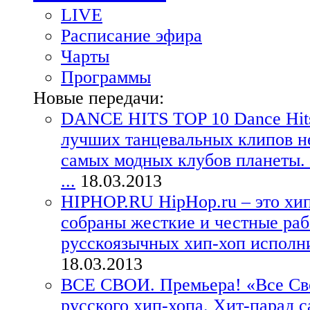
LIVE
Расписание эфира
Чарты
Программы
Новые передачи:
DANCE HITS TOP 10
Dance Hit
лучших танцевальных клипов н
самых модных клубов планеты. 
...
18.03.2013
HIPHOP.RU
HipHop.ru – это хи
собраны жесткие и честные ра
русскоязычных хип-хоп исполнит
18.03.2013
ВСЕ СВОИ. Премьера!
«Все Св
русского хип-хопа. Хит-парад 