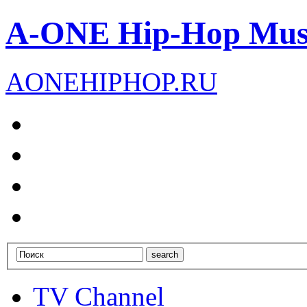
A-ONE Hip-Hop Mus
A
ONE
HIPHOP
.RU
TV Channel