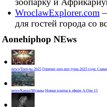
зоопарку и Африкариу
WroclawExplorer.com
—
для гостей города со в
A
one
hiphop NEws
news
/
Тренды 2025
Горячие хип-хоп туры 2025 года: Сам
news
/
Канал
/
Музыка
Новые клипы в эфире A-One 15