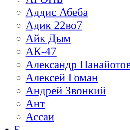
Аддис Абеба
Адик 22во7
Айк Дым
АК-47
Александр Панайото
Алексей Гоман
Андрей Звонкий
Ант
Ассаи
Б