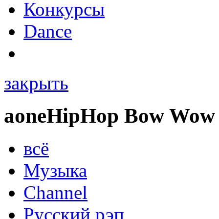
Конкурсы
Dance
закрыть
a
one
HipHop Bow Wow
всё
Музыка
Channel
Русский рэп