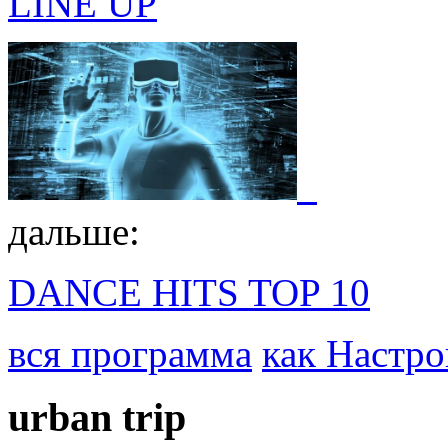
LINE UP
дальше:
DANCE HITS TOP 10
вся программа
как Настро
urban
trip