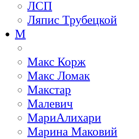
ЛСП
Ляпис Трубецкой
М
Макс Корж
Макс Ломак
Макстар
Малевич
МариАлихари
Марина Маковий