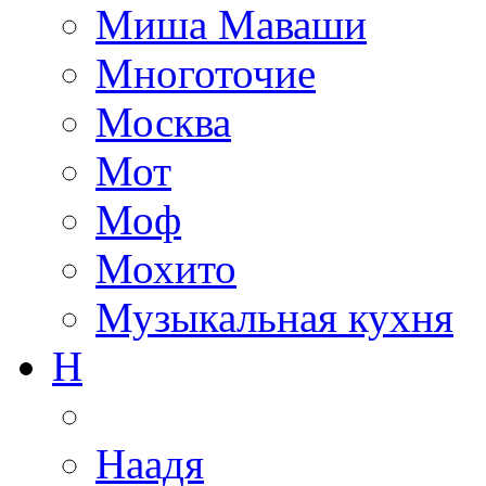
Миша Маваши
Многоточие
Москва
Мот
Моф
Мохито
Музыкальная кухня
Н
Наадя